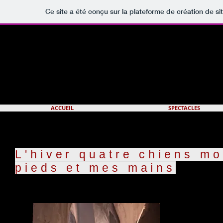
Ce site a été conçu sur la plateforme de création de si
ACCUEIL
SPECTACLES
L'hiver quatre chiens m
pieds et mes mains
L’Hiver, quatre
débute sur un ho